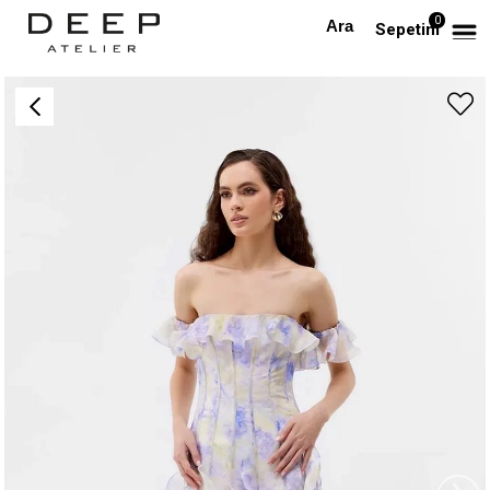
0
Anasayfa
PREMIUM
Madonna Yaka Desenli Fırfırlı Premium Maksi Elbise
Sepetim