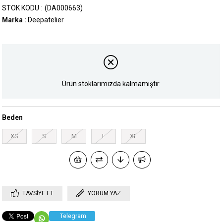
STOK KODU
(DA000663)
Marka
:
Deepatelier
Ürün stoklarımızda kalmamıştır.
Beden
XS
S
M
L
XL
TAVSIYE ET
YORUM YAZ
Telegram