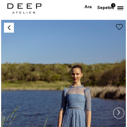
0
Anasayfa
TÜM ELBİSELER
Mavi Taşlı Kemerli Tasarım Tül Elbise
Sepetim
›