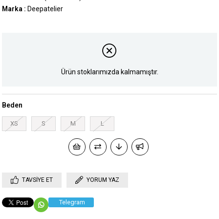
Marka
:
Deepatelier
Ürün stoklarımızda kalmamıştır.
Beden
XS
S
M
L
TAVSIYE ET
YORUM YAZ
Telegram