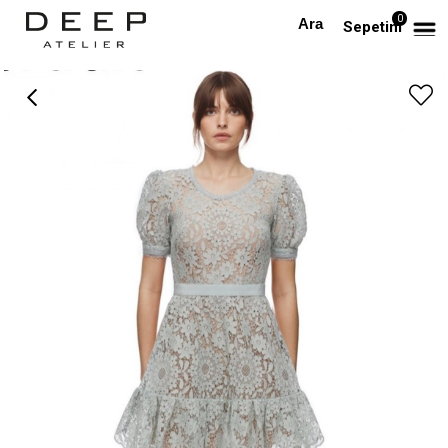
0
Anasayfa
TÜM ELBİSELER
Mint Rengi Dantel Tasarım Mini Elbise
Sepetim
›