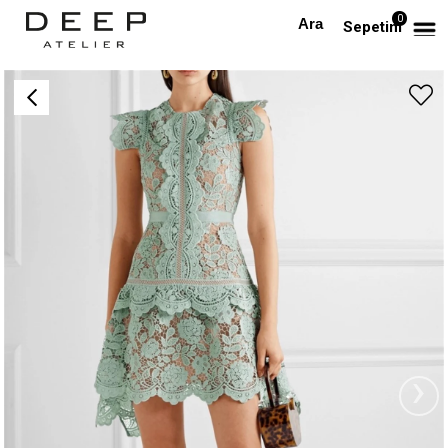
0
Anasayfa
TÜM ELBİSELER
Mint Yeşili Dantelli Tasarım Elbise
Sepetim
›