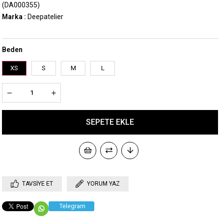
(DA000355)
Marka
:
Deepatelier
Beden
XS
S
M
L
TAVSIYE ET
YORUM YAZ
Telegram