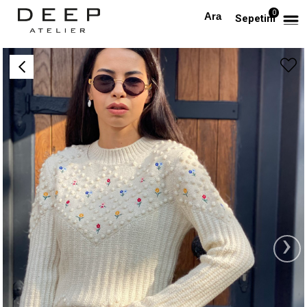
0
Anasayfa
Nakışlı Ponponlu Kazak
Sepetim
›