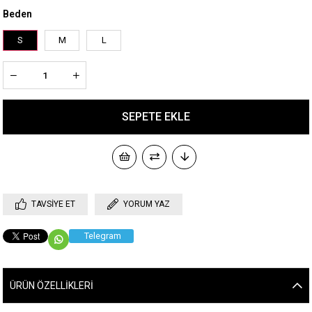
Beden
S
M
L
TAVSIYE ET
YORUM YAZ
Telegram
ÜRÜN ÖZELLIKLERI