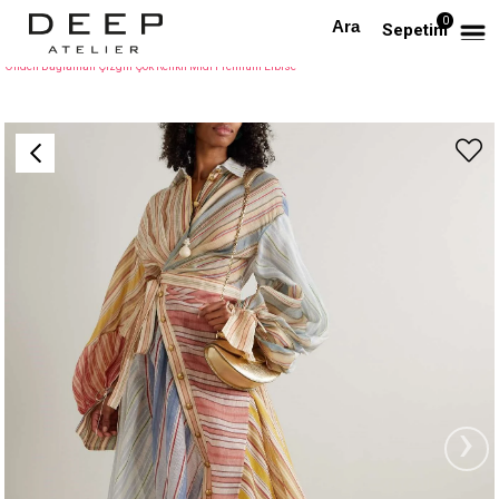
0
Anasayfa
TÜM ELBİSELER
Sepetim
Önden Bağlamalı Çizgili Çok Renkli Midi Premium Elbise
›