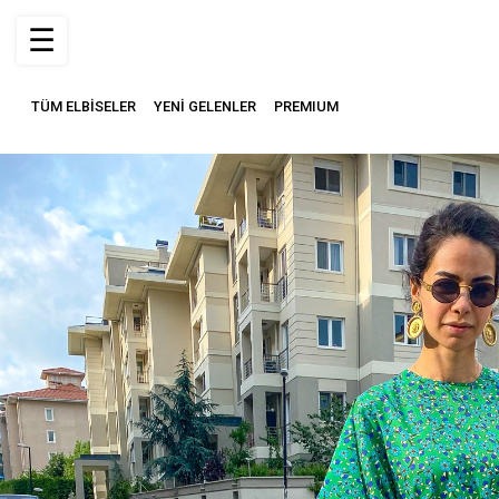
☰
TÜM ELBİSELER
YENİ GELENLER
PREMIUM