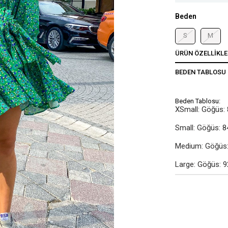
Beden
S
M
ÜRÜN ÖZELLIKLE
BEDEN TABLOSU
Beden Tablosu:
XSmall: Göğüs: 
Small: Göğüs: 8
Medium: Göğüs: 
Large: Göğüs: 9