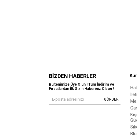
BIZDEN HABERLER
Ku
Bültenimize Üye Olun ! Tüm İndirim ve
Ha
Fırsatlardan İlk Sizin Haberiniz Olsun !
İle
GÖNDER
Mes
Gar
Kiş
Güv
Sık
Blo