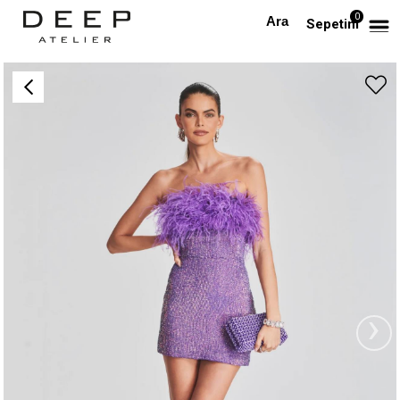
0
Anasayfa
TÜM ELBİSELER
Otrişli Payetli Mini Mor Tasarım Elbise
Sepetim
›