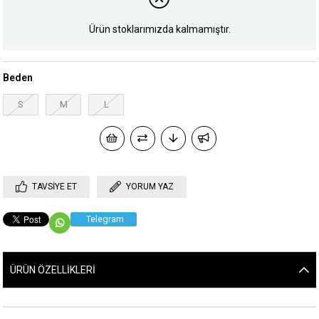
Ürün stoklarımızda kalmamıştır.
Beden
S
M
L
TAVSIYE ET
YORUM YAZ
Telegram
ÜRÜN ÖZELLIKLERI