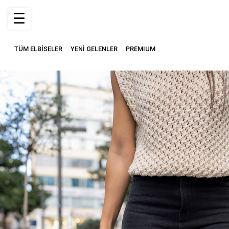
☰
TÜM ELBİSELER
YENİ GELENLER
PREMIUM