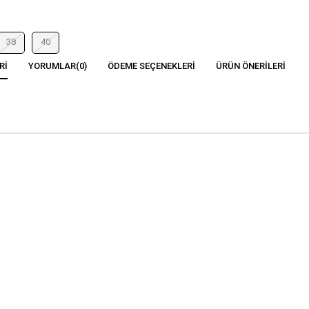
38
40
RI
YORUMLAR
(0)
ÖDEME SEÇENEKLERI
ÜRÜN ÖNERILERI