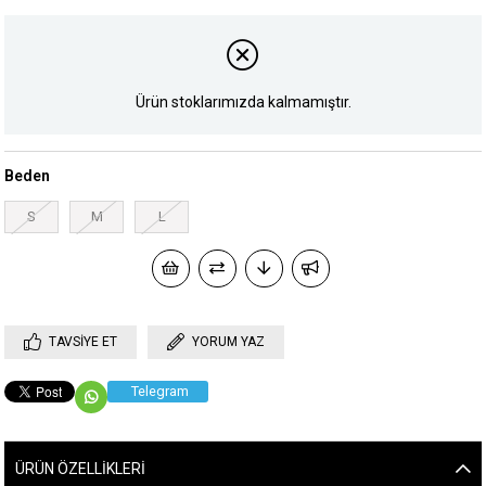
Ürün stoklarımızda kalmamıştır.
Beden
S
M
L
TAVSIYE ET
YORUM YAZ
Telegram
ÜRÜN ÖZELLIKLERI