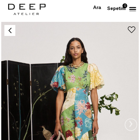
0
Anasayfa
PREMIUM
Patchwork Desenli Kısa Kollu Premium Midi Elbise
Sepetim
›