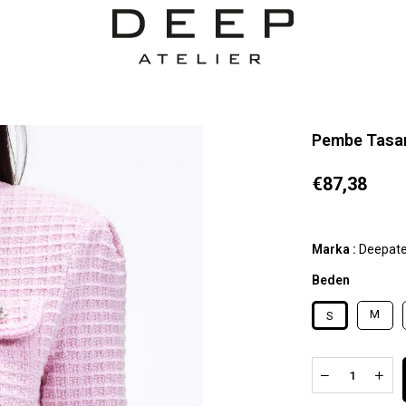
Pembe Tasar
€87,38
Marka
:
Deepate
Beden
M
S