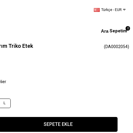
Türkçe - EUR
0
Sepetim
ım Triko Etek
(DA0002054)
lier
L