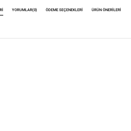
RI
YORUMLAR
(0)
ÖDEME SEÇENEKLERI
ÜRÜN ÖNERILERI