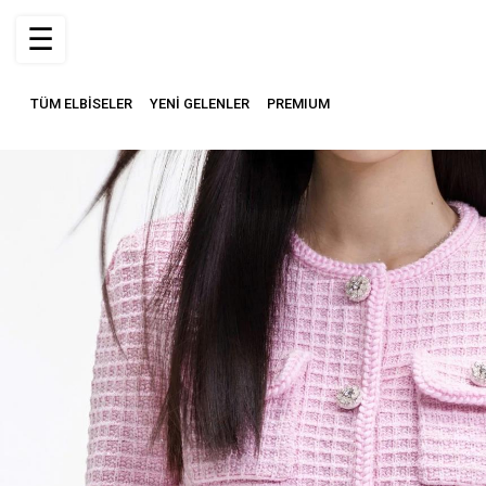
☰
TÜM ELBİSELER
YENİ GELENLER
PREMIUM