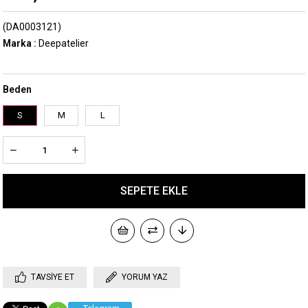
(DA0003121)
Marka
:
Deepatelier
Beden
S
M
L
TAVSIYE ET
YORUM YAZ