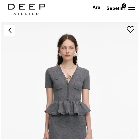
0
Anasayfa
TÜM ELBİSELER
Peplum Detaylı V Yaka Düğmeli Gri Tasarım Midi Elbise
Sepetim
›