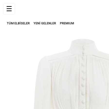
☰
TÜM ELBİSELER
YENİ GELENLER
PREMIUM