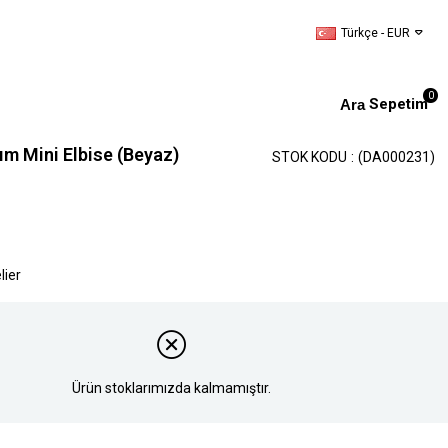
Türkçe - EUR
0
Sepetim
rım Mini Elbise (Beyaz)
STOK KODU
(DA000231)
lier
Ürün stoklarımızda kalmamıştır.