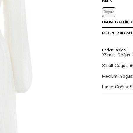
Renk
Beyaz
ÜRÜN ÖZELLIKLE
BEDEN TABLOSU
Beden Tablosu:
XSmall: Göğüs: 
Small: Göğüs: 8
Medium: Göğüs: 
Large: Göğüs: 9