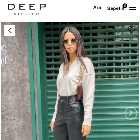
0
Anasayfa
Polo Yaka Krem Triko
Sepetim
›