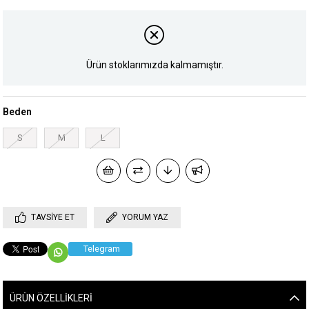
Ürün stoklarımızda kalmamıştır.
Beden
S
M
L
TAVSIYE ET
YORUM YAZ
Telegram
ÜRÜN ÖZELLIKLERI