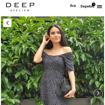
0
Anasayfa
Puantiyeli Yırtmaçlı Midi Boy Elbise
Sepetim
›