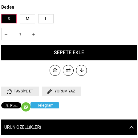
Beden
S
M
L
TAVSIYE ET
YORUM YAZ
Telegram
ÜRÜN ÖZELLIKLERI