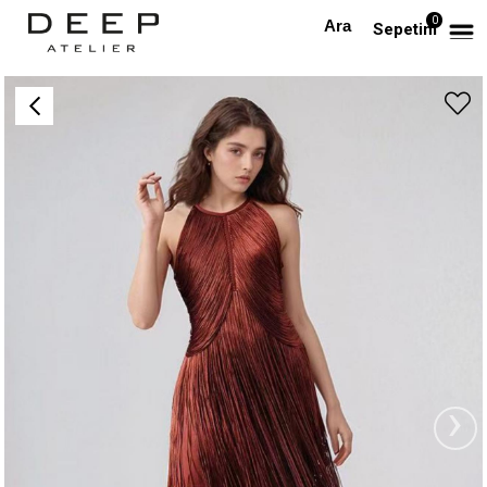
0
Anasayfa
TÜM ELBİSELER
Püsküllü Kiremit Tasarım Midi Elbise
Sepetim
›