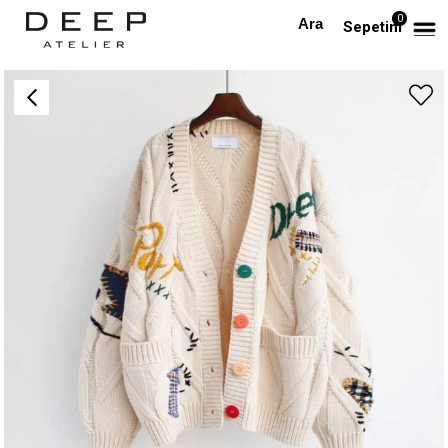
0
Anasayfa
ÜST GİYİM
Renkli Düğmeli Dikiş Detaylı Beyaz Hırka
Sepetim