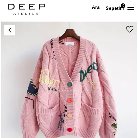
0
Anasayfa
ÜST GİYİM
Renkli Düğmeli Dikiş Detaylı Pembe Hırka
Sepetim