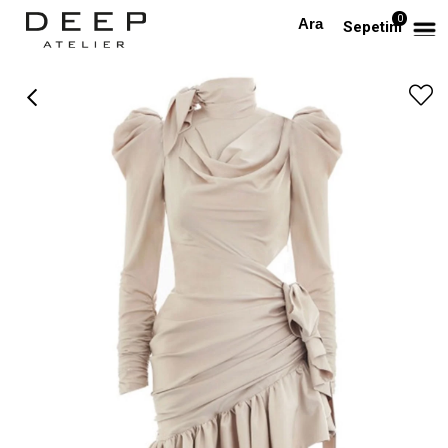
0
Anasayfa
TÜM ELBİSELER
Saten Drapeli Tasarım Elbise
Sepetim
›