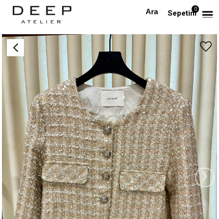
0
Anasayfa
DIŞ GİYİM
Şeffaf Pullu Bej Rengi Gümüş Düğmeli Tüvid Ceket
Sepetim
›