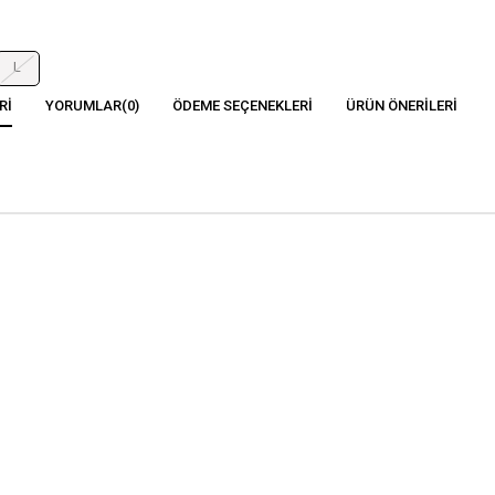
L
RI
YORUMLAR
(0)
ÖDEME SEÇENEKLERI
ÜRÜN ÖNERILERI