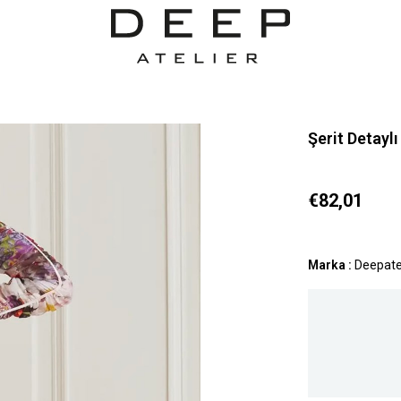
Şerit Detayl
€82,01
Marka
:
Deepate