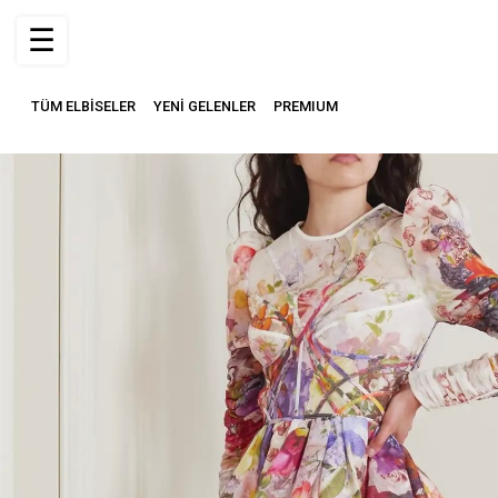
☰
TÜM ELBİSELER
YENİ GELENLER
PREMIUM