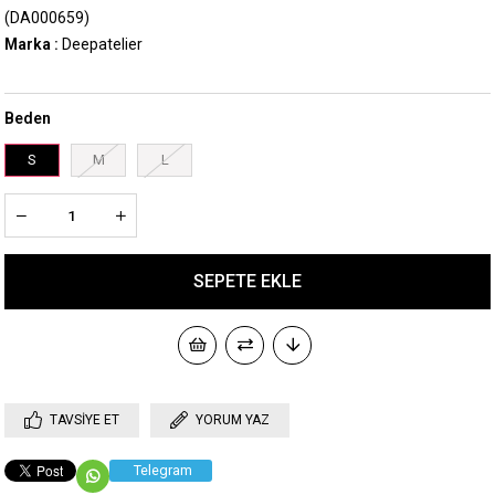
(DA000659)
Marka
:
Deepatelier
Beden
S
M
L
TAVSIYE ET
YORUM YAZ
Telegram