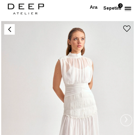
0
Anasayfa
TÜM ELBİSELER
Şifon Midi Boy Tasarım Elbise (Beyaz)
Sepetim
›