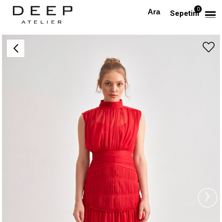
0
Anasayfa
TÜM ELBİSELER
Şifon Midi Boy Tasarım Elbise (Kırmızı)
Sepetim
›