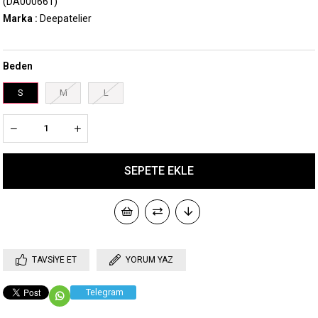
(DA000661)
Marka
:
Deepatelier
Beden
S
M
L
TAVSIYE ET
YORUM YAZ
Telegram