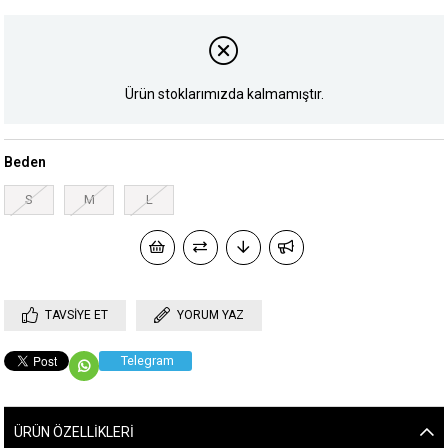
Ürün stoklarımızda kalmamıştır.
Beden
S
M
L
TAVSIYE ET
YORUM YAZ
Telegram
ÜRÜN ÖZELLIKLERI