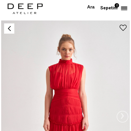
0
Anasayfa
Şifon Midi Boy Tasarım Elbise (Kırmızı)
Sepetim
›