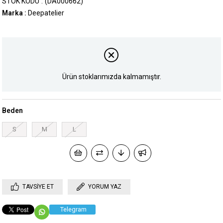
STOK KODU
(DA000662)
Marka
:
Deepatelier
Ürün stoklarımızda kalmamıştır.
Beden
S
M
L
TAVSIYE ET
YORUM YAZ
Telegram