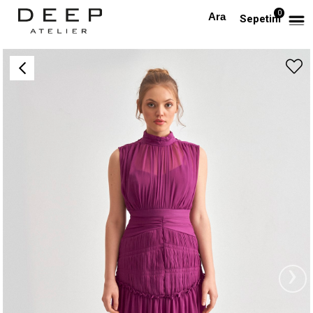
0
Anasayfa
TÜM ELBİSELER
Şifon Midi Boy Tasarım Elbise (Mor)
Sepetim
›