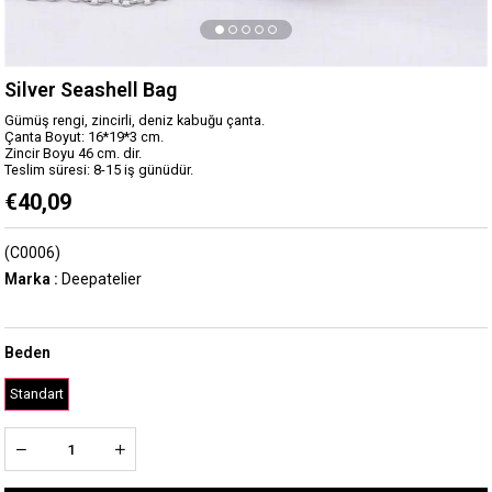
Silver Seashell Bag
Gümüş rengi, zincirli, deniz kabuğu çanta.
Çanta Boyut: 16*19*3 cm.
Zincir Boyu 46 cm. dir.
Teslim süresi: 8-15 iş günüdür.
€40,09
(C0006)
Marka
:
Deepatelier
Beden
Standart