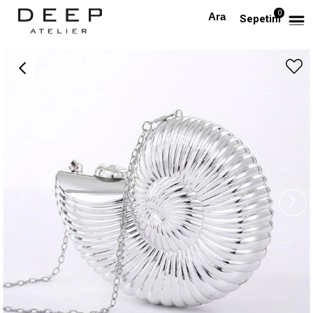
0
Anasayfa
AKSESUAR
Silver Seashell Bag
Sepetim
›