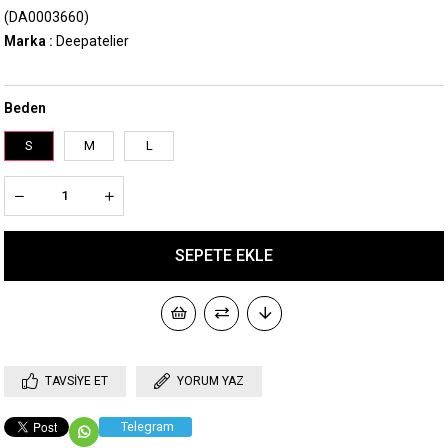
(DA0003660)
Marka
:
Deepatelier
Beden
S
M
L
TAVSIYE ET
YORUM YAZ
Telegram