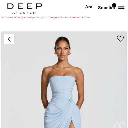
0
Anasayfa
TÜM ELBİSELER
Sepetim
Sırtı Korseli Komple Drape Detaylı Yırtmaçlı Saten Bebe Mavisi Elbise
›