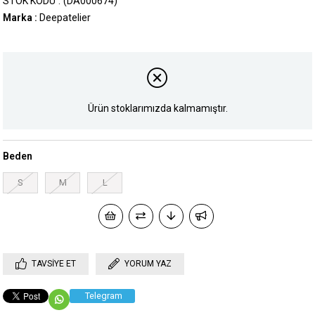
STOK KODU
(DA000674)
Marka
:
Deepatelier
Ürün stoklarımızda kalmamıştır.
Beden
S
M
L
TAVSIYE ET
YORUM YAZ
Telegram