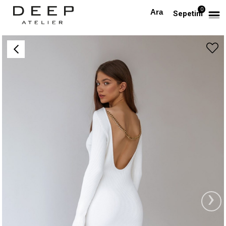
0
Anasayfa
TÜM ELBİSELER
Sırtı Zincir Detaylı Tasarım Beyaz Triko Elbise
Sepetim
›