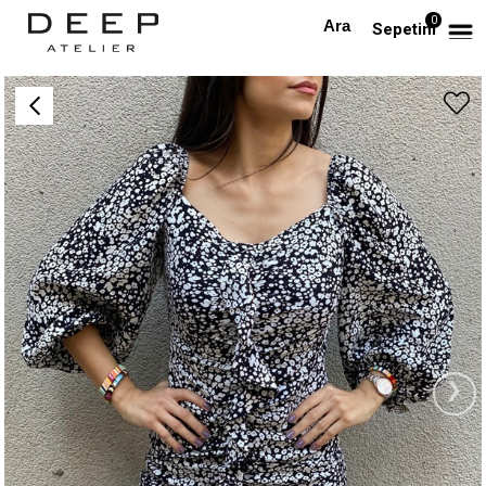
0
Anasayfa
Siyah Beyaz Drape Detaylı Mini Elbise
Sepetim
›