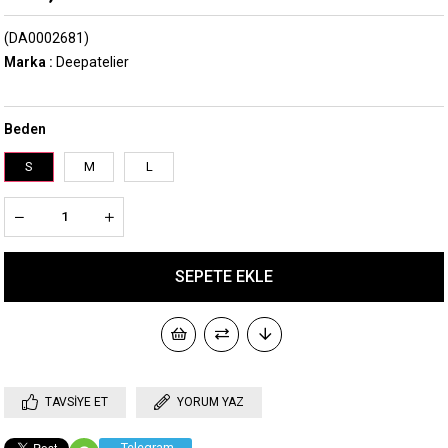
(DA0002681)
Marka
:
Deepatelier
Beden
S
M
L
TAVSIYE ET
YORUM YAZ
Telegram