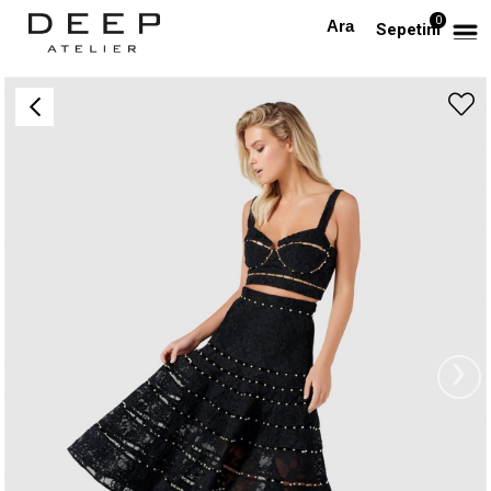
0
Anasayfa
TAKIM & TULUM
Siyah Boncuklu Tasarım Top ve Etek Takım
Sepetim
›