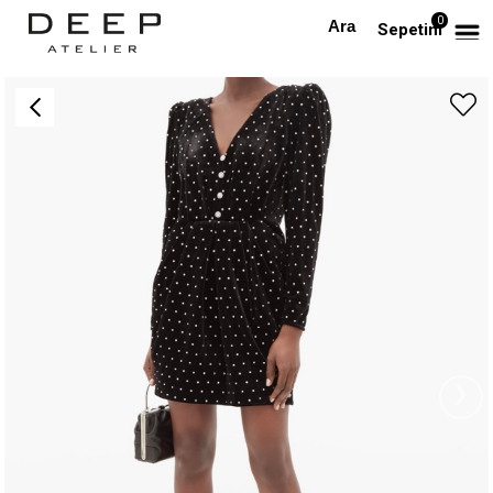
0
Anasayfa
TÜM ELBİSELER
Siyah Kristal Düğme Detaylı Kadife Tasarım Elbise
Sepetim
›