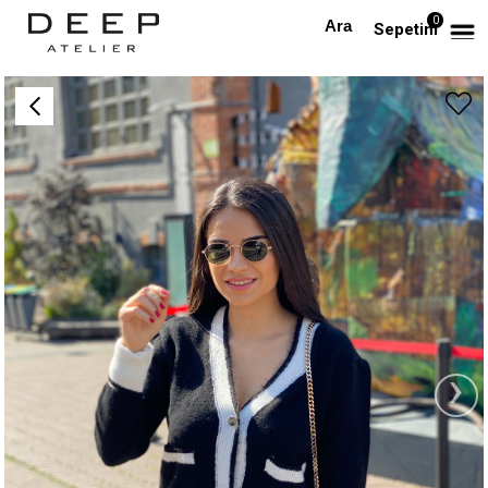
0
Anasayfa
Siyah Önden Cepli Hırka
Sepetim
›