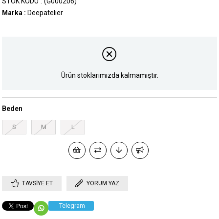
STOK KODU
(G000206)
Marka
:
Deepatelier
Ürün stoklarımızda kalmamıştır.
Beden
S
M
L
TAVSIYE ET
YORUM YAZ
Telegram