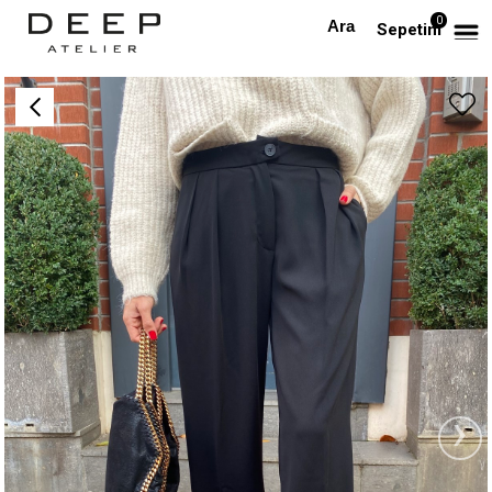
0
Anasayfa
Siyah Pensli Palazzo Pantolon
Sepetim
›