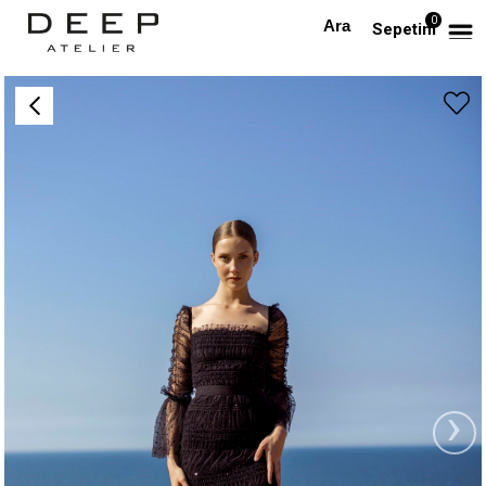
0
Anasayfa
Siyah Pul Detaylı Tasarım Tül Elbise
Sepetim
›