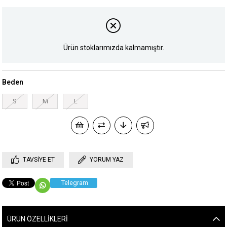
Ürün stoklarımızda kalmamıştır.
Beden
S
M
L
TAVSIYE ET
YORUM YAZ
Telegram
ÜRÜN ÖZELLIKLERI