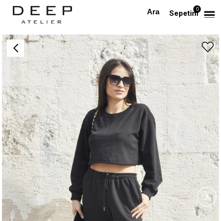
0
Anasayfa
Siyah Sweat Şort Takım
Sepetim
›