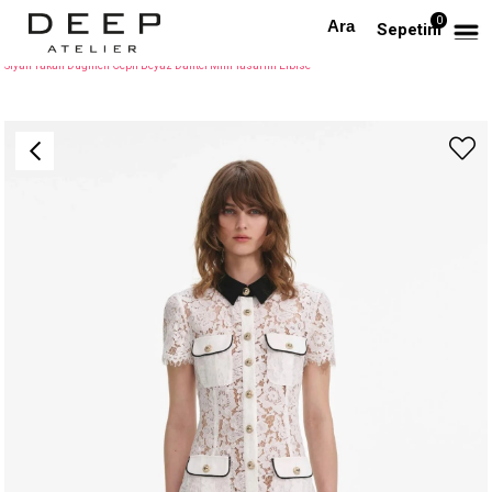
0
Anasayfa
TÜM ELBİSELER
Sepetim
Siyah Yakalı Düğmeli Cepli Beyaz Dantel Mini Tasarım Elbise