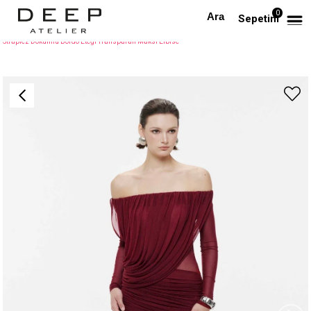
0
Anasayfa
TÜM ELBİSELER
Sepetim
Straplez Dökümlü Bordo Eteği Transparan Maksi Elbise