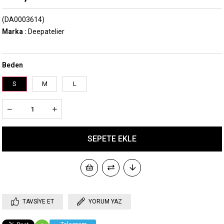
(DA0003614)
Marka
:
Deepatelier
Beden
S
M
L
TAVSIYE ET
YORUM YAZ