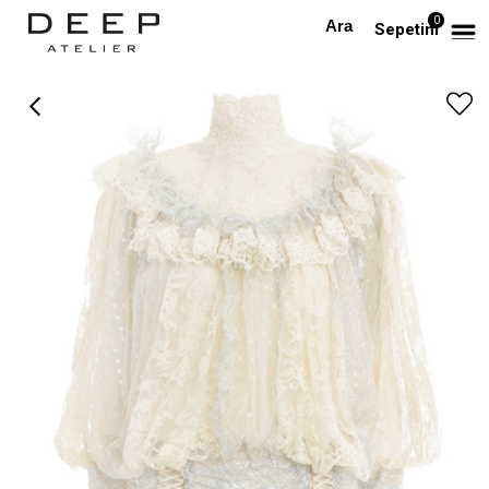
0
Anasayfa
TÜM ELBİSELER
Tül Tasarım Elbise
Sepetim
›