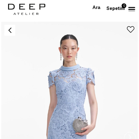
0
Anasayfa
TÜM ELBİSELER
Üç Boyutlu Dantelli Mavi Midi Tasarım Elbise
Sepetim
›