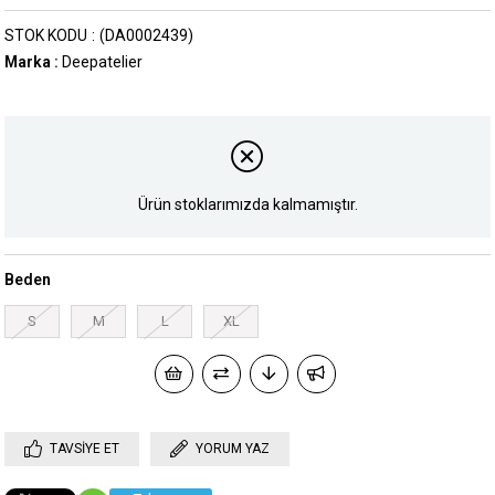
STOK KODU
(DA0002439)
Marka
:
Deepatelier
Ürün stoklarımızda kalmamıştır.
Beden
S
M
L
XL
TAVSIYE ET
YORUM YAZ