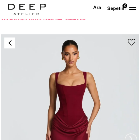
0
Anasayfa
TÜM ELBİSELER
Sepetim
Üstü Korse Eteği Drape Detaylı Bordo Maksi Tasarım Elbise
›