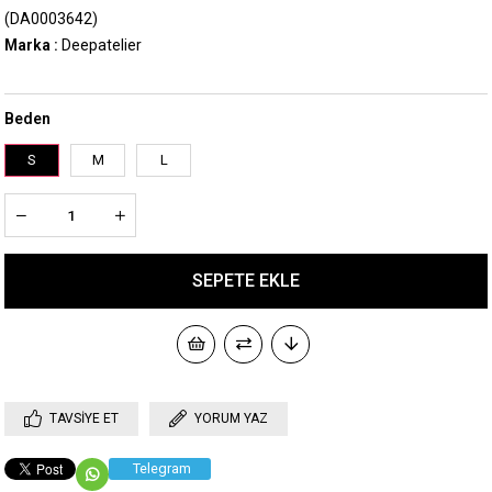
(DA0003642)
Marka
:
Deepatelier
Beden
S
M
L
TAVSIYE ET
YORUM YAZ
Telegram