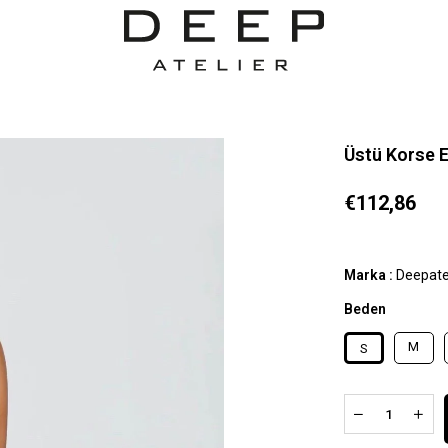
Üstü Korse E
€112,86
Marka
:
Deepate
Beden
M
S