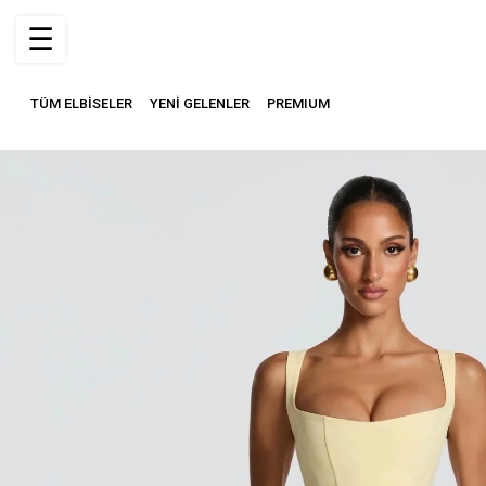
☰
TÜM ELBİSELER
YENİ GELENLER
PREMIUM