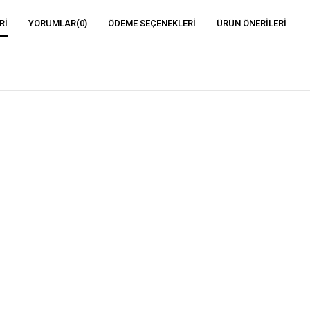
RI
YORUMLAR
(0)
ÖDEME SEÇENEKLERI
ÜRÜN ÖNERILERI