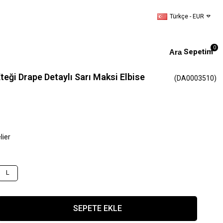
Türkçe - EUR
0
Sepetim
teği Drape Detaylı Sarı Maksi Elbise
(DA0003510)
lier
L