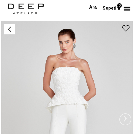
0
Anasayfa
TÜM ELBİSELER
Üstü Straplez Çiçek Motifli Palazzo Pantolonlu Takım
Sepetim
›