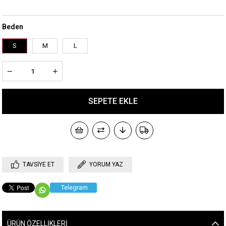
Beden
S
M
L
TAVSIYE ET
YORUM YAZ
Telegram
ÜRÜN ÖZELLIKLERI