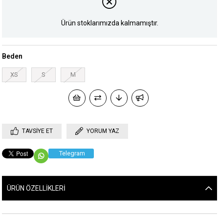
Ürün stoklarımızda kalmamıştır.
Beden
XS
S
M
TAVSIYE ET
YORUM YAZ
Telegram
ÜRÜN ÖZELLIKLERI