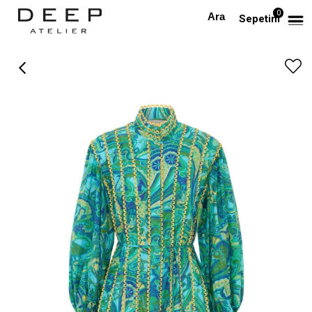
0
Anasayfa
PREMIUM
Uzun Kollu Dik Yakalı Desenli Premium Mini Elbise
Sepetim
›