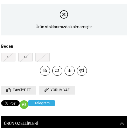
Ürün stoklarımızda kalmamıştır.
Beden
S
M
L
TAVSIYE ET
YORUM YAZ
Telegram
ÜRÜN ÖZELLIKLERI