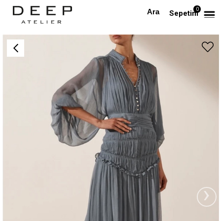
0
Anasayfa
Uzun Kollu Düğmeli Midi Boy Şifon Elbise
Sepetim
›