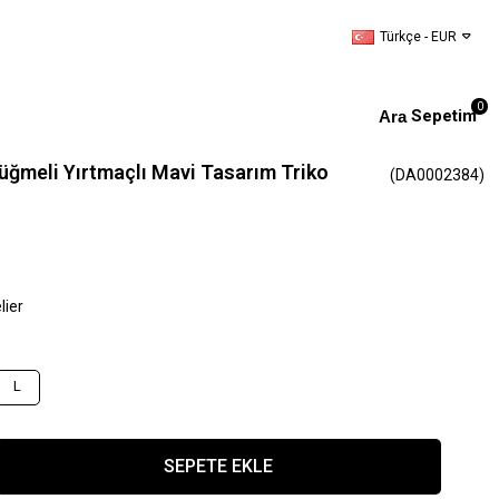
Türkçe - EUR
0
Sepetim
üğmeli Yırtmaçlı Mavi Tasarım Triko
(DA0002384)
lier
L