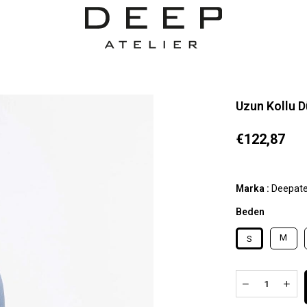
Uzun Kollu D
€122,87
Marka
:
Deepate
Beden
M
S