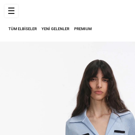
☰
TÜM ELBİSELER
YENİ GELENLER
PREMIUM