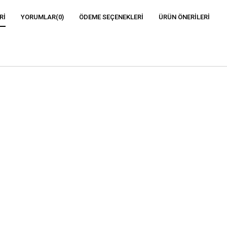
RI
YORUMLAR
(0)
ÖDEME SEÇENEKLERI
ÜRÜN ÖNERILERI