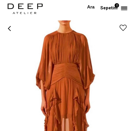
0
Anasayfa
TÜM ELBİSELER
Uzun Kollu Farbalalı Kiremit Şifon Tasarım Midi Elbise
Sepetim
›