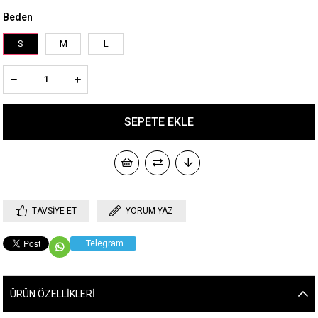
Beden
S
M
L
TAVSIYE ET
YORUM YAZ
Telegram
ÜRÜN ÖZELLIKLERI