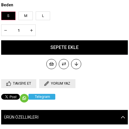
Beden
S
M
L
TAVSIYE ET
YORUM YAZ
Telegram
ÜRÜN ÖZELLIKLERI