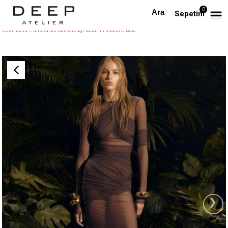
0
Anasayfa
TÜM ELBİSELER
Sepetim
Uzun Kollu Transparan Kahverengi Tasarım Maksi Elbise
›