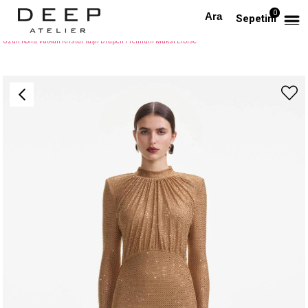
0
Anasayfa
PREMIUM
Sepetim
Uzun Kollu Vatkalı Kristal Taşlı Drapeli Premium Maksi Elbise