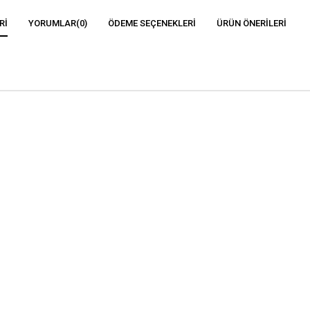
RI
YORUMLAR
(0)
ÖDEME SEÇENEKLERI
ÜRÜN ÖNERILERI