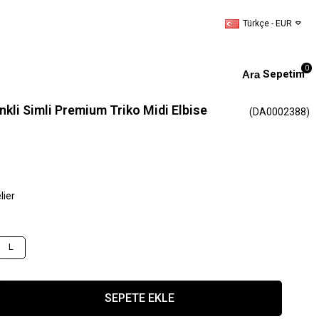
Türkçe - EUR
0
Sepetim
enkli Simli Premium Triko Midi Elbise
(DA0002388)
lier
L