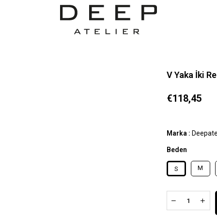
V Yaka İki R
€118,45
Marka
:
Deepate
Beden
M
S