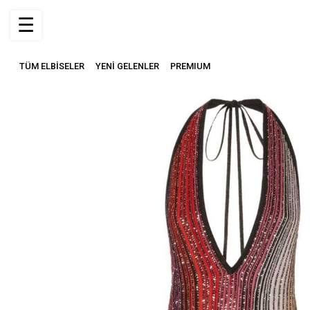
☰
TÜM ELBİSELER
YENİ GELENLER
PREMIUM