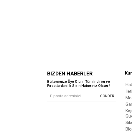
BIZDEN HABERLER
Ku
Bültenimize Üye Olun ! Tüm İndirim ve
Ha
Fırsatlardan İlk Sizin Haberiniz Olsun !
İle
GÖNDER
Mes
Gar
Kiş
Güv
Sık
Blo